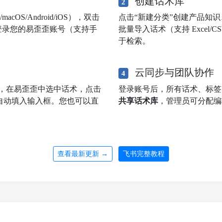
创建话术库
2
OS/Android/iOS），双击
点击“新建分类”创建产品知
登录您的易歪歪账号（支持手
批量导入话术（支持 Excel
于检索。
云同步与团队协作
4
，在易歪歪中选中话术，点击
登录账号后，所有话术、标
自动填入输入框。您也可以直
共享话术库
，管理员可分配编
查看最新更新 →
飞书完整教程