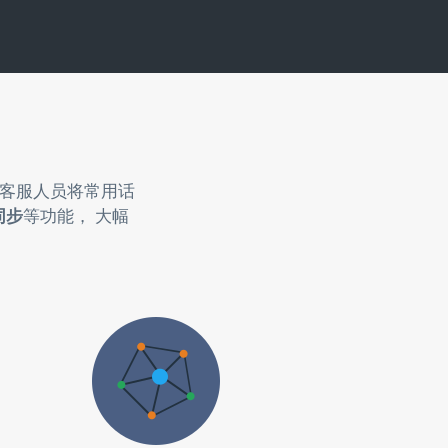
助客服人员将常用话
同步
等功能， 大幅