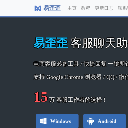
易歪歪
主页
教程
更新日志
联系
易歪歪
客服聊天
电商客服必备工具 / 快捷回复 一键即
支持 Google Chrome 浏览器 / QQ /
15
万
客服工作者的选择 !
Windows
Android