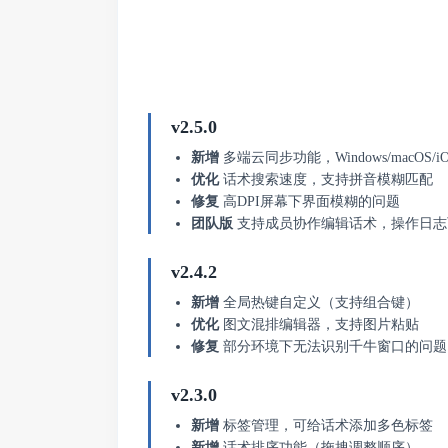
v2.5.0
新增
多端云同步功能，Windows/macOS/iO
优化
话术搜索速度，支持拼音模糊匹配
修复
高DPI屏幕下界面模糊的问题
团队版
支持成员协作编辑话术，操作日志
v2.4.2
新增
全局热键自定义（支持组合键）
优化
图文混排编辑器，支持图片粘贴
修复
部分环境下无法识别千牛窗口的问题
v2.3.0
新增
标签管理，可给话术添加多色标签
新增
话术排序功能（拖拽调整顺序）