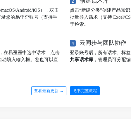
创建话术库
2
OS/Android/iOS），双击
点击“新建分类”创建产品知
登录您的易歪歪账号（支持手
批量导入话术（支持 Excel
于检索。
云同步与团队协作
4
，在易歪歪中选中话术，点击
登录账号后，所有话术、标
自动填入输入框。您也可以直
共享话术库
，管理员可分配编
查看最新更新 →
飞书完整教程