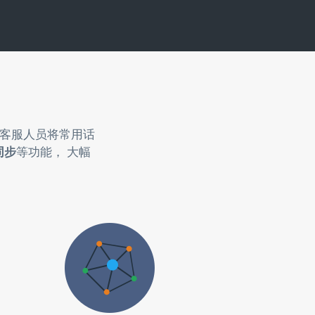
助客服人员将常用话
同步
等功能， 大幅