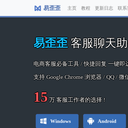
易歪歪
主页
教程
更新日志
联系
易歪歪
客服聊天
电商客服必备工具 / 快捷回复 一键即
支持 Google Chrome 浏览器 / QQ /
15
万
客服工作者的选择 !
Windows
Android