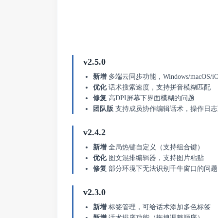
v2.5.0
新增
多端云同步功能，Windows/macOS/iO
优化
话术搜索速度，支持拼音模糊匹配
修复
高DPI屏幕下界面模糊的问题
团队版
支持成员协作编辑话术，操作日志
v2.4.2
新增
全局热键自定义（支持组合键）
优化
图文混排编辑器，支持图片粘贴
修复
部分环境下无法识别千牛窗口的问题
v2.3.0
新增
标签管理，可给话术添加多色标签
新增
话术排序功能（拖拽调整顺序）