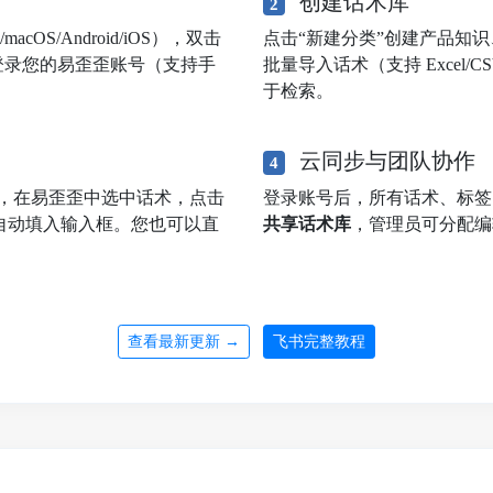
创建话术库
2
OS/Android/iOS），双击
点击“新建分类”创建产品知
登录您的易歪歪账号（支持手
批量导入话术（支持 Excel
于检索。
云同步与团队协作
4
，在易歪歪中选中话术，点击
登录账号后，所有话术、标
自动填入输入框。您也可以直
共享话术库
，管理员可分配编
查看最新更新 →
飞书完整教程