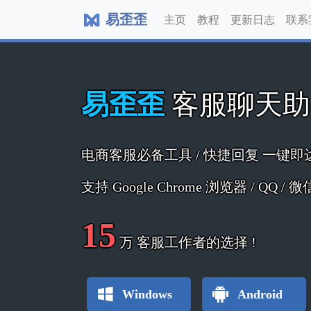
易歪歪
主页
教程
更新日志
联系
易歪歪
客服聊天
电商客服必备工具 / 快捷回复 一键即
支持 Google Chrome 浏览器 / QQ /
15
万
客服工作者的选择 !
Windows
Android