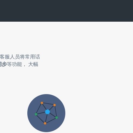
助客服人员将常用话
同步
等功能， 大幅