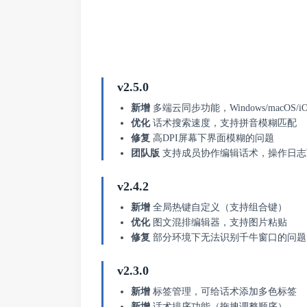
v2.5.0
新增
多端云同步功能，Windows/macOS/iO
优化
话术搜索速度，支持拼音模糊匹配
修复
高DPI屏幕下界面模糊的问题
团队版
支持成员协作编辑话术，操作日志
v2.4.2
新增
全局热键自定义（支持组合键）
优化
图文混排编辑器，支持图片粘贴
修复
部分环境下无法识别千牛窗口的问题
v2.3.0
新增
标签管理，可给话术添加多色标签
新增
话术排序功能（拖拽调整顺序）