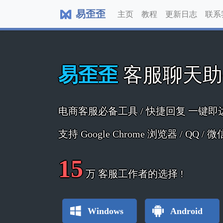
易歪歪
主页
教程
更新日志
联系
易歪歪
客服聊天
电商客服必备工具 / 快捷回复 一键即
支持 Google Chrome 浏览器 / QQ /
15
万
客服工作者的选择 !
Windows
Android