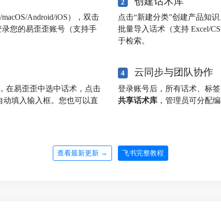
创建话术库
2
OS/Android/iOS），双击
点击“新建分类”创建产品知
登录您的易歪歪账号（支持手
批量导入话术（支持 Excel
于检索。
云同步与团队协作
4
，在易歪歪中选中话术，点击
登录账号后，所有话术、标
自动填入输入框。您也可以直
共享话术库
，管理员可分配编
查看最新更新 →
飞书完整教程