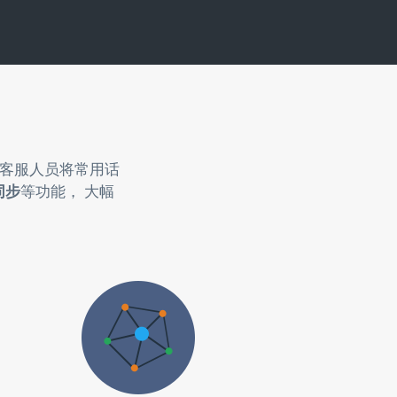
助客服人员将常用话
同步
等功能， 大幅