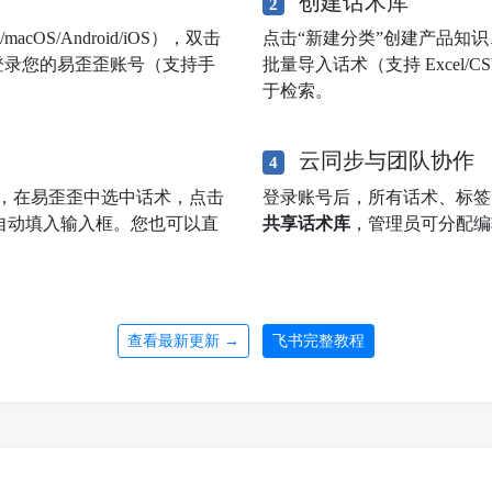
创建话术库
2
OS/Android/iOS），双击
点击“新建分类”创建产品知
登录您的易歪歪账号（支持手
批量导入话术（支持 Excel
于检索。
云同步与团队协作
4
，在易歪歪中选中话术，点击
登录账号后，所有话术、标
自动填入输入框。您也可以直
共享话术库
，管理员可分配编
查看最新更新 →
飞书完整教程