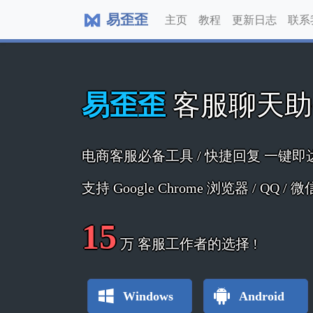
易歪歪
主页
教程
更新日志
联系
易歪歪
客服聊天
电商客服必备工具 / 快捷回复 一键即
支持 Google Chrome 浏览器 / QQ /
15
万
客服工作者的选择 !
Windows
Android