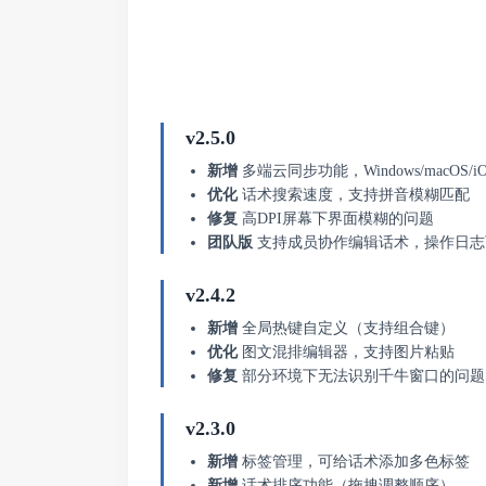
v2.5.0
新增
多端云同步功能，Windows/macOS/iO
优化
话术搜索速度，支持拼音模糊匹配
修复
高DPI屏幕下界面模糊的问题
团队版
支持成员协作编辑话术，操作日志
v2.4.2
新增
全局热键自定义（支持组合键）
优化
图文混排编辑器，支持图片粘贴
修复
部分环境下无法识别千牛窗口的问题
v2.3.0
新增
标签管理，可给话术添加多色标签
新增
话术排序功能（拖拽调整顺序）