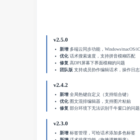
v2.5.0
新增
多端云同步功能，Windows/macOS/iO
优化
话术搜索速度，支持拼音模糊匹配
修复
高DPI屏幕下界面模糊的问题
团队版
支持成员协作编辑话术，操作日志
v2.4.2
新增
全局热键自定义（支持组合键）
优化
图文混排编辑器，支持图片粘贴
修复
部分环境下无法识别千牛窗口的问题
v2.3.0
新增
标签管理，可给话术添加多色标签
新增
话术排序功能（拖拽调整顺序）