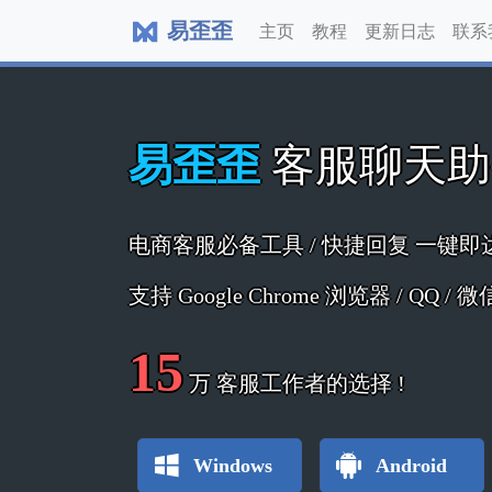
易歪歪
主页
教程
更新日志
联系
易歪歪
客服聊天
电商客服必备工具 / 快捷回复 一键即
支持 Google Chrome 浏览器 / QQ /
15
万
客服工作者的选择 !
Windows
Android