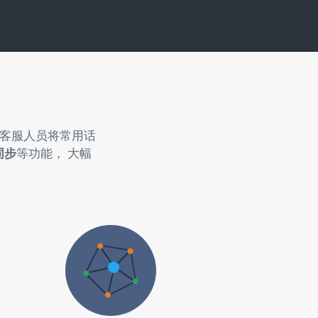
助客服人员将常用话
同步
等功能， 大幅