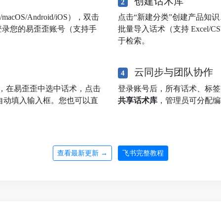
创建话术库
2
OS/Android/iOS），双击
点击“新建分类”创建产品知
登录您的易歪歪账号（支持手
批量导入话术（支持 Excel
于检索。
云同步与团队协作
4
，在易歪歪中选中话术，点击
登录账号后，所有话术、标
自动填入输入框。您也可以直
共享话术库
，管理员可分配编
查看最新更新 →
飞书完整教程