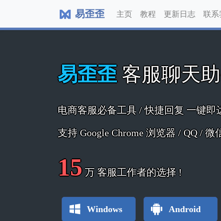
易歪歪
主页
教程
更新日志
联系
易歪歪
客服聊天
电商客服必备工具 / 快捷回复 一键即
支持 Google Chrome 浏览器 / QQ /
15
万
客服工作者的选择 !
Windows
Android