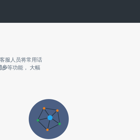
助客服人员将常用话
同步
等功能， 大幅