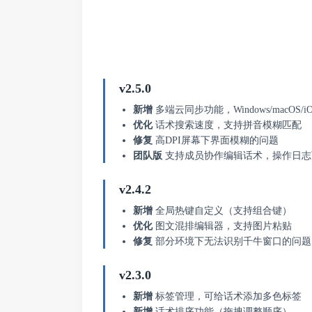
v2.5.0
新增
多端云同步功能，Windows/macOS/iO
优化
话术搜索速度，支持拼音模糊匹配
修复
高DPI屏幕下界面模糊的问题
团队版
支持成员协作编辑话术，操作日志
v2.4.2
新增
全局热键自定义（支持组合键）
优化
图文混排编辑器，支持图片粘贴
修复
部分环境下无法识别千牛窗口的问题
v2.3.0
新增
标签管理，可给话术添加多色标签
新增
话术排序功能（拖拽调整顺序）