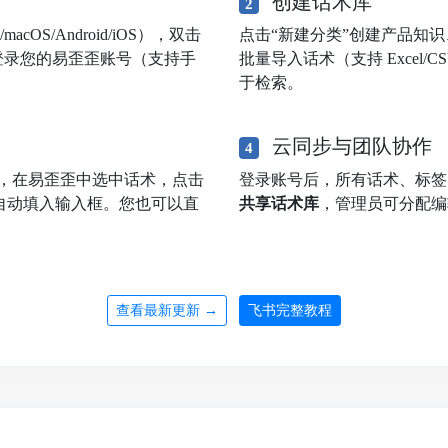
创建话术库
2
OS/Android/iOS），双击
点击“新建分类”创建产品知
登录您的易歪歪账号（支持手
批量导入话术（支持 Excel
于检索。
云同步与团队协作
4
，在易歪歪中选中话术，点击
登录账号后，所有话术、标
自动填入输入框。您也可以直
共享话术库
，管理员可分配编
查看最新更新 →
飞书完整教程