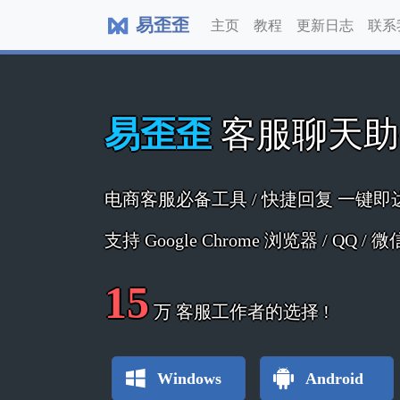
易歪歪
主页
教程
更新日志
联系
易歪歪
客服聊天
电商客服必备工具 / 快捷回复 一键即
支持 Google Chrome 浏览器 / QQ /
15
万
客服工作者的选择 !
Windows
Android