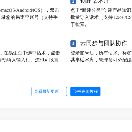
创建话术库
2
OS/Android/iOS），双击
点击“新建分类”创建产品知
登录您的易歪歪账号（支持手
批量导入话术（支持 Excel
于检索。
云同步与团队协作
4
，在易歪歪中选中话术，点击
登录账号后，所有话术、标
自动填入输入框。您也可以直
共享话术库
，管理员可分配编
查看最新更新 →
飞书完整教程