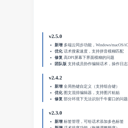
v2.5.0
新增
多端云同步功能，Windows/macOS/iO
优化
话术搜索速度，支持拼音模糊匹配
修复
高DPI屏幕下界面模糊的问题
团队版
支持成员协作编辑话术，操作日志
v2.4.2
新增
全局热键自定义（支持组合键）
优化
图文混排编辑器，支持图片粘贴
修复
部分环境下无法识别千牛窗口的问题
v2.3.0
新增
标签管理，可给话术添加多色标签
新增
话术排序功能（拖拽调整顺序）