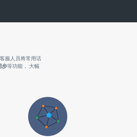
助客服人员将常用话
同步
等功能， 大幅