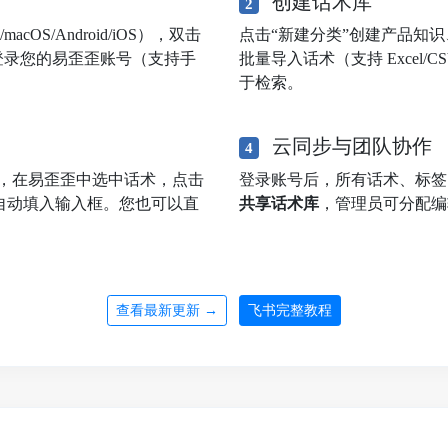
创建话术库
2
OS/Android/iOS），双击
点击“新建分类”创建产品知
登录您的易歪歪账号（支持手
批量导入话术（支持 Excel
于检索。
云同步与团队协作
4
，在易歪歪中选中话术，点击
登录账号后，所有话术、标
自动填入输入框。您也可以直
共享话术库
，管理员可分配编
查看最新更新 →
飞书完整教程