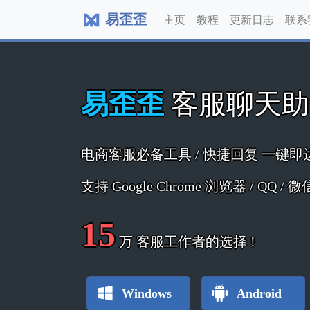
易歪歪
主页
教程
更新日志
联系
易歪歪
客服聊天
电商客服必备工具 / 快捷回复 一键即
支持 Google Chrome 浏览器 / QQ /
15
万
客服工作者的选择 !
Windows
Android