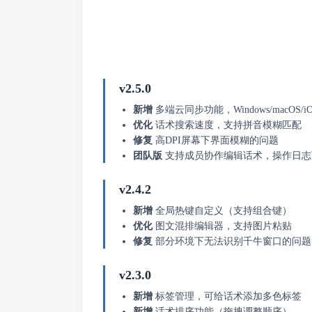
v2.5.0
新增
多端云同步功能，Windows/macOS/iO
优化
话术搜索速度，支持拼音模糊匹配
修复
高DPI屏幕下界面模糊的问题
团队版
支持成员协作编辑话术，操作日志
v2.4.2
新增
全局热键自定义（支持组合键）
优化
图文混排编辑器，支持图片粘贴
修复
部分环境下无法识别千牛窗口的问题
v2.3.0
新增
标签管理，可给话术添加多色标签
新增
话术排序功能（拖拽调整顺序）