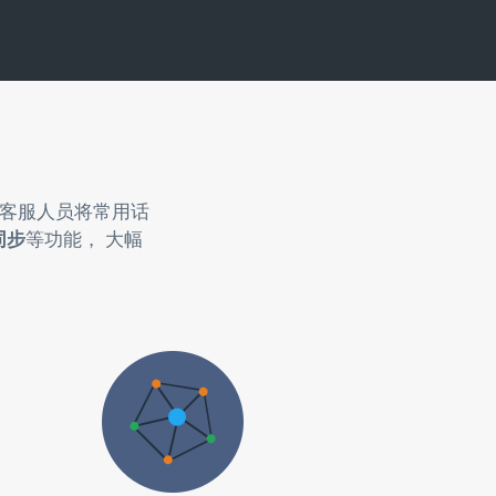
助客服人员将常用话
同步
等功能， 大幅