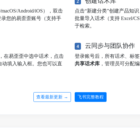
创建话术库
2
OS/Android/iOS），双击
点击“新建分类”创建产品知
登录您的易歪歪账号（支持手
批量导入话术（支持 Excel
于检索。
云同步与团队协作
4
，在易歪歪中选中话术，点击
登录账号后，所有话术、标
自动填入输入框。您也可以直
共享话术库
，管理员可分配编
查看最新更新 →
飞书完整教程