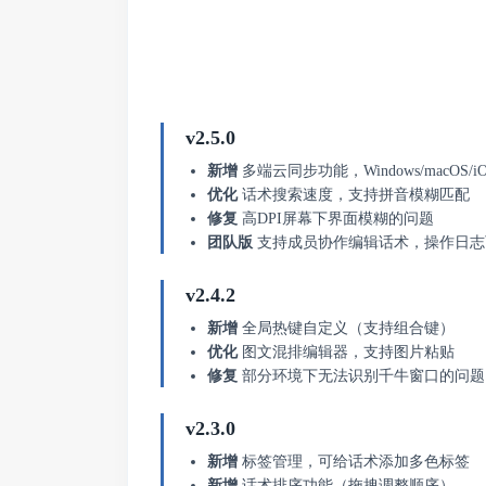
v2.5.0
新增
多端云同步功能，Windows/macOS/iO
优化
话术搜索速度，支持拼音模糊匹配
修复
高DPI屏幕下界面模糊的问题
团队版
支持成员协作编辑话术，操作日志
v2.4.2
新增
全局热键自定义（支持组合键）
优化
图文混排编辑器，支持图片粘贴
修复
部分环境下无法识别千牛窗口的问题
v2.3.0
新增
标签管理，可给话术添加多色标签
新增
话术排序功能（拖拽调整顺序）