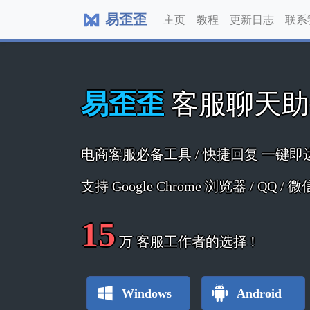
易歪歪
主页
教程
更新日志
联系
易歪歪
客服聊天
电商客服必备工具 / 快捷回复 一键即
支持 Google Chrome 浏览器 / QQ /
15
万
客服工作者的选择 !
Windows
Android