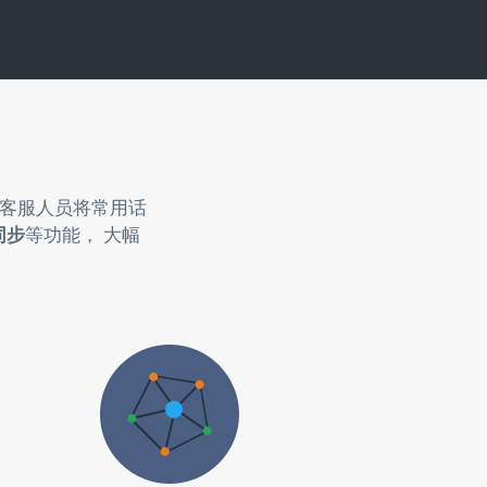
助客服人员将常用话
同步
等功能， 大幅