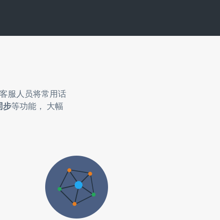
助客服人员将常用话
同步
等功能， 大幅