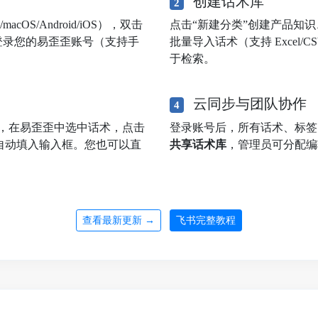
创建话术库
2
OS/Android/iOS），双击
点击“新建分类”创建产品知
登录您的易歪歪账号（支持手
批量导入话术（支持 Excel
于检索。
云同步与团队协作
4
，在易歪歪中选中话术，点击
登录账号后，所有话术、标
自动填入输入框。您也可以直
共享话术库
，管理员可分配编
查看最新更新 →
飞书完整教程