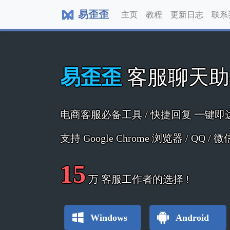
易歪歪
主页
教程
更新日志
联系
易歪歪
客服聊天
电商客服必备工具 / 快捷回复 一键即
支持 Google Chrome 浏览器 / QQ /
15
万
客服工作者的选择 !
Windows
Android