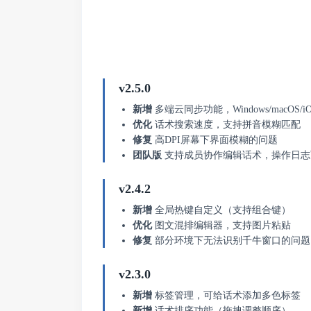
v2.5.0
新增
多端云同步功能，Windows/macOS/iO
优化
话术搜索速度，支持拼音模糊匹配
修复
高DPI屏幕下界面模糊的问题
团队版
支持成员协作编辑话术，操作日志
v2.4.2
新增
全局热键自定义（支持组合键）
优化
图文混排编辑器，支持图片粘贴
修复
部分环境下无法识别千牛窗口的问题
v2.3.0
新增
标签管理，可给话术添加多色标签
新增
话术排序功能（拖拽调整顺序）