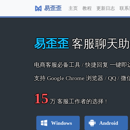
易歪歪
主页
教程
更新日志
联系
易歪歪
客服聊天
电商客服必备工具 / 快捷回复 一键即
支持 Google Chrome 浏览器 / QQ /
15
万
客服工作者的选择 !
Windows
Android