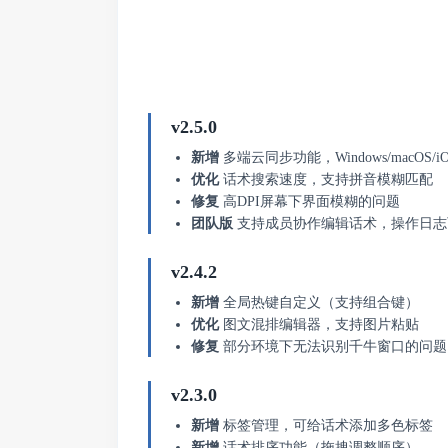
v2.5.0
新增
多端云同步功能，Windows/macOS/iO
优化
话术搜索速度，支持拼音模糊匹配
修复
高DPI屏幕下界面模糊的问题
团队版
支持成员协作编辑话术，操作日志
v2.4.2
新增
全局热键自定义（支持组合键）
优化
图文混排编辑器，支持图片粘贴
修复
部分环境下无法识别千牛窗口的问题
v2.3.0
新增
标签管理，可给话术添加多色标签
新增
话术排序功能（拖拽调整顺序）