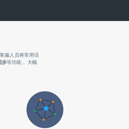
助客服人员将常用话
同步
等功能， 大幅