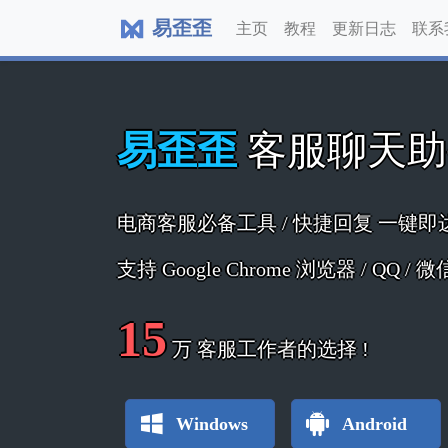
易歪歪
主页
教程
更新日志
联系
易歪歪
客服聊天
电商客服必备工具 / 快捷回复 一键即
支持 Google Chrome 浏览器 / QQ /
15
万
客服工作者的选择 !
Windows
Android