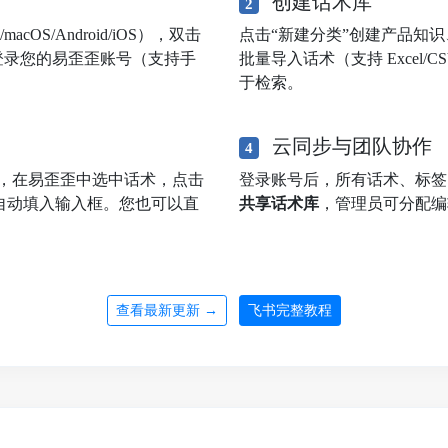
创建话术库
2
OS/Android/iOS），双击
点击“新建分类”创建产品知
登录您的易歪歪账号（支持手
批量导入话术（支持 Excel
于检索。
云同步与团队协作
4
，在易歪歪中选中话术，点击
登录账号后，所有话术、标
自动填入输入框。您也可以直
共享话术库
，管理员可分配编
查看最新更新 →
飞书完整教程