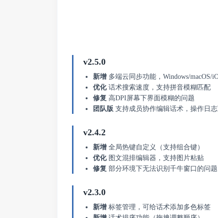
v2.5.0
新增
多端云同步功能，Windows/macOS/iO
优化
话术搜索速度，支持拼音模糊匹配
修复
高DPI屏幕下界面模糊的问题
团队版
支持成员协作编辑话术，操作日志
v2.4.2
新增
全局热键自定义（支持组合键）
优化
图文混排编辑器，支持图片粘贴
修复
部分环境下无法识别千牛窗口的问题
v2.3.0
新增
标签管理，可给话术添加多色标签
新增
话术排序功能（拖拽调整顺序）