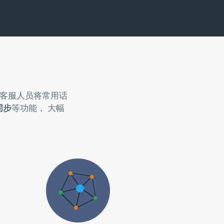
助客服人员将常用话
同步
等功能， 大幅